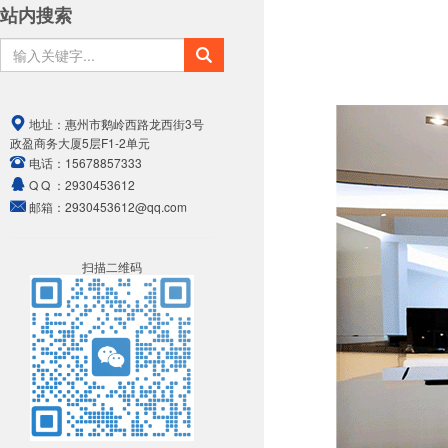
站内搜索
地址：
惠州市鹅岭西路龙西街3号
政盈商务大厦5层F1-2单元
电话：
15678857333
Q Q ：
2930453612
邮箱：
2930453612@qq.com
扫描二维码