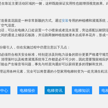
是在靠近主要活动区域的一侧，这样既能保证实用性也能增强视觉效果。
打造垂直花园是一种非常新颖的方式。通过
安装
专用的种植槽和灌溉系统
了空气湿度。
的话，可以在电梯入口处设置一个小喷泉或者流水装置，旁边搭配以耐阴
之间的通道上铺设石板路，并沿路两侧种植低矮灌木丛或草本花卉，形成
分吸引人，但在实施过程中仍需注意以下几点：
都必须符合相关安全标准，特别是涉及到电力设备的部分更要严格遵守规
、清理落叶以及检查灌溉系统等工作都是必不可少的，因此需要预留相应
可能会产生噪音等问题，事先与邻居沟通好可以获得更多的理解和支持。
理运用各种元素，完全可以将普通的小型家用电梯转变为一处充满生机活
目中心
电梯报价
电梯资讯
电梯知识
电