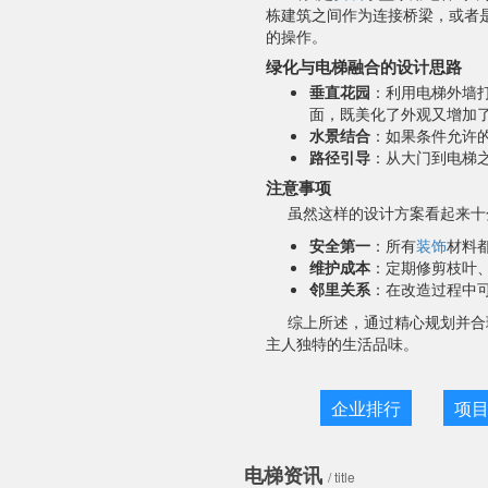
栋建筑之间作为连接桥梁，或者
的操作。
绿化与电梯融合的设计思路
垂直花园
：利用电梯外墙
面，既美化了外观又增加
水景结合
：如果条件允许
路径引导
：从大门到电梯
注意事项
虽然这样的设计方案看起来十
安全第一
：所有
装饰
材料
维护成本
：定期修剪枝叶
邻里关系
：在改造过程中
综上所述，通过精心规划并合
主人独特的生活品味。
企业排行
项
电梯资讯
/ title