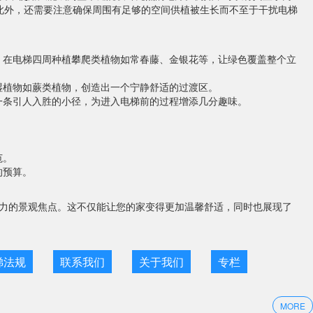
此外，还需要注意确保周围有足够的空间供植被生长而不至于干扰电梯
，在电梯四周种植攀爬类植物如常春藤、金银花等，让绿色覆盖整个立
湿植物如蕨类植物，创造出一个宁静舒适的过渡区。
一条引人入胜的小径，为进入电梯前的过程增添几分趣味。
范。
的预算。
力的景观焦点。这不仅能让您的家变得更加温馨舒适，同时也展现了
梯法规
联系我们
关于我们
专栏
MORE