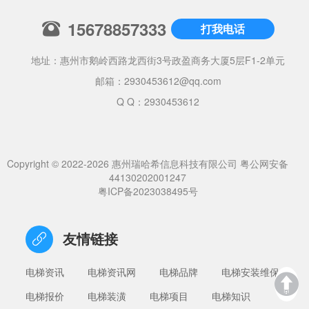
15678857333
打我电话
地址：惠州市鹅岭西路龙西街3号政盈商务大厦5层F1-2单元
邮箱：
2930453612@qq.com
Q Q：2930453612
Copyright © 2022-2026 惠州瑞哈希信息科技有限公司
粤公网安备
44130202001247
粤ICP备2023038495号
友情链接
电梯资讯
电梯资讯网
电梯品牌
电梯安装维保
电梯报价
电梯装潢
电梯项目
电梯知识