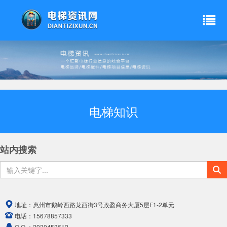
电梯知识
站内搜索
地址：
惠州市鹅岭西路龙西街3号政盈商务大厦5层F1-2单元
电话：
15678857333
Q Q ：
2930453612