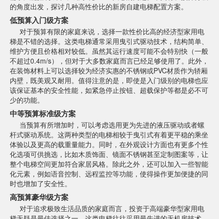
的角度出发，探讨几种高性价比的新房自建电梯配置方案。
低预算入门级方案
对于预算有限的家庭来说，选择一款性价比高的经济型家用电
梯是不错的选择。这类电梯通常采用曳引式驱动技术，结构简单、
维护方便且价格相对较低。虽然其运行速度可能不会特别快（一般
不超过0.4m/s），但对于大多数家庭而言已经足够使用了。此外，
在装饰材料上可以选择较为经济实惠的不锈钢或PVC材质作为轿厢
内壁，既美观又耐用。值得注意的是，即使是入门级别的电梯也应
该保证基本的安全性能，如紧急停止按钮、超载保护等都是必不可
少的功能。
中等预算标准级方案
当预算有所增加时，可以考虑选用更为先进的液压驱动或者螺
杆式驱动系统。这两种类型的电梯相较于曳引式有着更平稳的乘坐
体验以及更高的载重量能力。同时，在外观设计方面也有更多个性
化选项可供挑选，比如木质饰面、镜面不锈钢甚至定制图案等，让
整个电梯空间更加符合家居风格。除此之外，还可以加入一些智能
化元素，例如语音控制、远程监控等功能，使得操作更加便捷的同
时也增加了安全性。
高预算豪华级方案
对于追求极致生活品质的家庭而言，投资于高端豪华型家用电
梯无疑是最佳选择之一。这类电梯往往采用最先进的无机房技术，