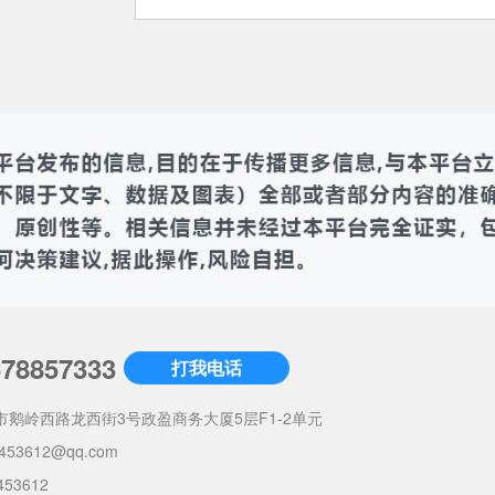
678857333
打我电话
市鹅岭西路龙西街3号政盈商务大厦5层F1-2单元
453612@qq.com
453612