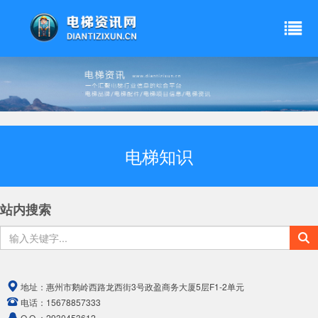
电梯知识
站内搜索
地址：
惠州市鹅岭西路龙西街3号政盈商务大厦5层F1-2单元
电话：
15678857333
Q Q ：
2930453612