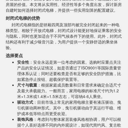
房屋的价值。本文将从实用性、经济性等多个角度出发，探讨新房
自建时如何选择封闭式电梯，并提供一些实用划算的配置建议。
封闭式电梯的优势
封闭式电梯指的是轿厢四周及顶部均被完全封闭起来的一种电
梯类型。相较于开放式电梯，封闭式设计能更好地保证乘客的安全
与隐私，同时也更加适合于不同气候条件下的使用。此外，封闭式
结构还有利于减少噪音污染，为用户提供一个安静舒适的乘坐体
验。
选择要点
安全性
：安全永远是第一位考虑的因素。选购时应重点关注
产品的安全认证情况，如是否通过了ISO9001等国际质量管
理体系认证；同时还要检查是否有足够的安全防护措施，比
如紧急停止按钮、超载保护装置等。
尺寸与载重
：根据家庭成员数量和日常需求来确定合适尺寸
及最大承载能力。一般而言，家用电梯的标准尺寸约为1.2
米×1.3米或1.4米×1.5米左右，可容纳4-6人乘坐。
驱动方式
：目前市场上常见的家用电梯主要有液压驱动、曳
引机驱动两种形式。其中，曳引机驱动由于其运行平稳、维
护成本低等特点而更受欢迎。
装饰风格
：考虑到与整体家居装修风格相协调，用户可以根
据个人喜好选择不同的内外观设计，如现代简约风、复古欧