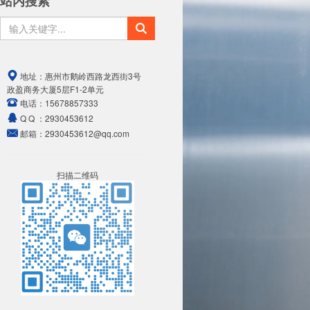
站内搜索
地址：
惠州市鹅岭西路龙西街3号
政盈商务大厦5层F1-2单元
电话：
15678857333
Q Q ：
2930453612
邮箱：
2930453612@qq.com
扫描二维码