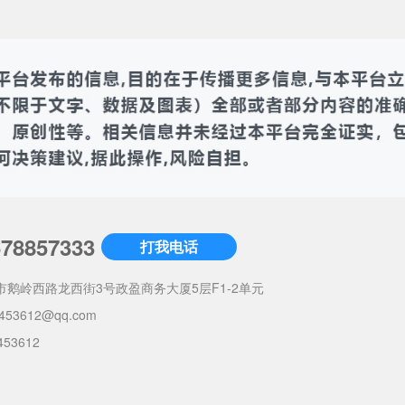
678857333
打我电话
市鹅岭西路龙西街3号政盈商务大厦5层F1-2单元
453612@qq.com
453612