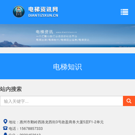
电梯知识
站内搜索
地址：
惠州市鹅岭西路龙西街3号政盈商务大厦5层F1-2单元
电话：
15678857333
Q Q ：
2930453612