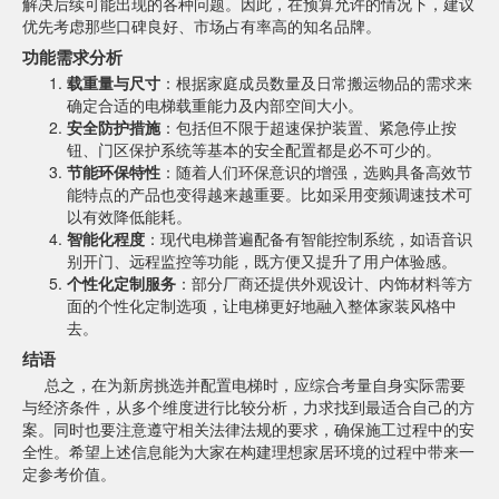
解决后续可能出现的各种问题。因此，在预算允许的情况下，建议
优先考虑那些口碑良好、市场占有率高的知名品牌。
功能需求分析
载重量与尺寸
：根据家庭成员数量及日常搬运物品的需求来
确定合适的电梯载重能力及内部空间大小。
安全防护措施
：包括但不限于超速保护装置、紧急停止按
钮、门区保护系统等基本的安全配置都是必不可少的。
节能环保特性
：随着人们环保意识的增强，选购具备高效节
能特点的产品也变得越来越重要。比如采用变频调速技术可
以有效降低能耗。
智能化程度
：现代电梯普遍配备有智能控制系统，如语音识
别开门、远程监控等功能，既方便又提升了用户体验感。
个性化定制服务
：部分厂商还提供外观设计、内饰材料等方
面的个性化定制选项，让电梯更好地融入整体家装风格中
去。
结语
总之，在为新房挑选并配置电梯时，应综合考量自身实际需要
与经济条件，从多个维度进行比较分析，力求找到最适合自己的方
案。同时也要注意遵守相关法律法规的要求，确保施工过程中的安
全性。希望上述信息能为大家在构建理想家居环境的过程中带来一
定参考价值。