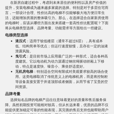
在新房自建过程中，考虑到未来居住的便利性以及房产价值的
提升，安装电梯成为越来越多家庭的选择。特别是对于多层住宅而
言，一部设计合理、性价比高的电梯不仅能够极大地方便日常生
活，还能增加房屋的整体吸引力。那么，在选择适合自家新房使用
的电梯时，应该从哪些方面出发来搭建一套高性价比配置呢？下面
将从电梯类型选择、品牌考量、功能需求等方面给出一些建议。
电梯类型选择
液压式
：适用于较低楼层（通常不超过6层），具有成本
低、结构简单等优点；但运行速度较慢，且存在一定的油液
泄露风险。
曳引式
：是目前市场上应用最广泛的一种形式，适合各种高
度建筑。它以电动机为动力源通过钢丝绳驱动轿厢上下移
动，特点是速度快、噪音小、乘坐舒适度好。
无机房电梯
：特别适合空间有限或对美观要求较高的场合使
用。这类电梯取消了传统意义上的电梯机房，而是将控制柜
等设备直接安置于井道顶部或者侧面，从而节省了宝贵的空
间资源。
品牌考量
选择知名品牌的电梯产品往往意味着更好的质量和售后服务保
障。虽然初期投资可能相对较高，但从长远来看，优质的品牌不仅
能提供更加稳定可靠的性能表现，其完善的售后支持也能帮助用户