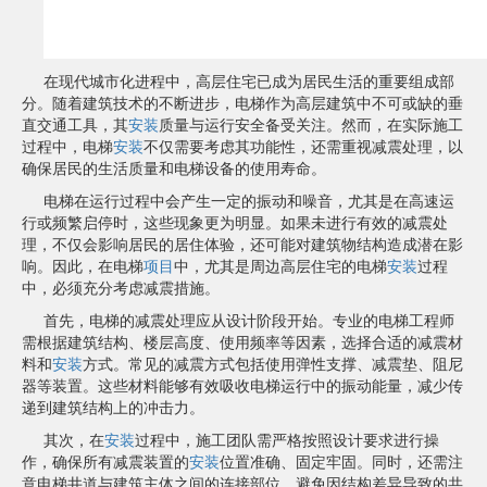
在现代城市化进程中，高层住宅已成为居民生活的重要组成部
分。随着建筑技术的不断进步，电梯作为高层建筑中不可或缺的垂
直交通工具，其
安装
质量与运行安全备受关注。然而，在实际施工
过程中，电梯
安装
不仅需要考虑其功能性，还需重视减震处理，以
确保居民的生活质量和电梯设备的使用寿命。
电梯在运行过程中会产生一定的振动和噪音，尤其是在高速运
行或频繁启停时，这些现象更为明显。如果未进行有效的减震处
理，不仅会影响居民的居住体验，还可能对建筑物结构造成潜在影
响。因此，在电梯
项目
中，尤其是周边高层住宅的电梯
安装
过程
中，必须充分考虑减震措施。
首先，电梯的减震处理应从设计阶段开始。专业的电梯工程师
需根据建筑结构、楼层高度、使用频率等因素，选择合适的减震材
料和
安装
方式。常见的减震方式包括使用弹性支撑、减震垫、阻尼
器等装置。这些材料能够有效吸收电梯运行中的振动能量，减少传
递到建筑结构上的冲击力。
其次，在
安装
过程中，施工团队需严格按照设计要求进行操
作，确保所有减震装置的
安装
位置准确、固定牢固。同时，还需注
意电梯井道与建筑主体之间的连接部位，避免因结构差异导致的共