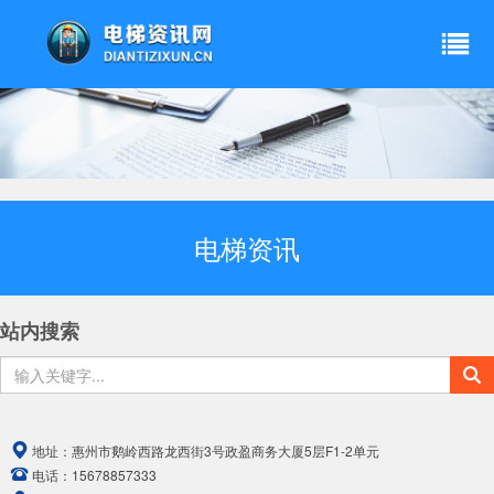
电梯资讯
站内搜索
地址：
惠州市鹅岭西路龙西街3号政盈商务大厦5层F1-2单元
电话：
15678857333