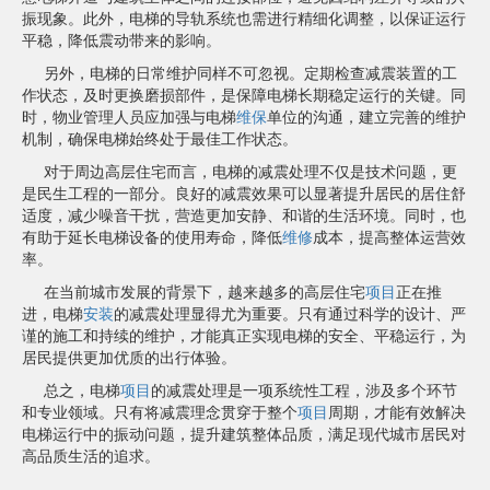
振现象。此外，电梯的导轨系统也需进行精细化调整，以保证运行
平稳，降低震动带来的影响。
另外，电梯的日常维护同样不可忽视。定期检查减震装置的工
作状态，及时更换磨损部件，是保障电梯长期稳定运行的关键。同
时，物业管理人员应加强与电梯
维保
单位的沟通，建立完善的维护
机制，确保电梯始终处于最佳工作状态。
对于周边高层住宅而言，电梯的减震处理不仅是技术问题，更
是民生工程的一部分。良好的减震效果可以显著提升居民的居住舒
适度，减少噪音干扰，营造更加安静、和谐的生活环境。同时，也
有助于延长电梯设备的使用寿命，降低
维修
成本，提高整体运营效
率。
在当前城市发展的背景下，越来越多的高层住宅
项目
正在推
进，电梯
安装
的减震处理显得尤为重要。只有通过科学的设计、严
谨的施工和持续的维护，才能真正实现电梯的安全、平稳运行，为
居民提供更加优质的出行体验。
总之，电梯
项目
的减震处理是一项系统性工程，涉及多个环节
和专业领域。只有将减震理念贯穿于整个
项目
周期，才能有效解决
电梯运行中的振动问题，提升建筑整体品质，满足现代城市居民对
高品质生活的追求。