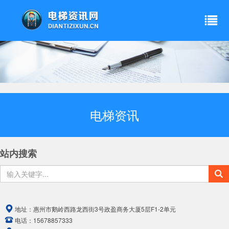
电梯资讯
站内搜索
地址：
惠州市鹅岭西路龙西街3号政盈商务大厦5层F1-2单元
电话：
15678857333