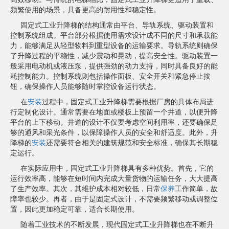
频繁使用的场景，具备更高的耐用性和稳定性。
固定式工业升降梯的结构通常由平台、导轨系统、驱动装置和
控制系统组成。平台部分根据使用需求设计成不同的尺寸和承载能
力，能够满足从轻型物料到重型设备的运输要求。导轨系统则确保
了升降过程的平稳性，减少震动和晃动，提高安全性。驱动装置一
般采用电动机或液压泵，提供强劲的动力支持，同时具备良好的能
耗控制能力。控制系统则包括操作面板、安全开关和紧急停止按
钮，确保操作人员能够随时掌控设备运行状态。
在
安装
过程中，固定式工业升降梯需要根据厂房的具体布局进
行定制化设计。通常需要在地面或楼板上预留一个井道，以便升降
平台的上下移动。井道的设计不仅要考虑空间利用率，还要确保足
够的通风和采光条件，以保障操作人员的安全和舒适度。此外，升
降梯的
安装
还需要符合相关的建筑规范和安全标准，确保其长期稳
定运行。
在实际应用中，固定式工业升降梯具有多种优势。首先，它的
运行效率高，能够在短时间内完成大量货物的运输任务，大大提高
了生产效率。其次，其维护成本相对较低，日常
保养
工作简单，故
障率也较少。再者，由于是固定式设计，不需要频繁移动或调整位
置，因此更加稳定可靠，适合长期使用。
随着工业技术的不断发展，现代固定式工业升降梯也在不断升