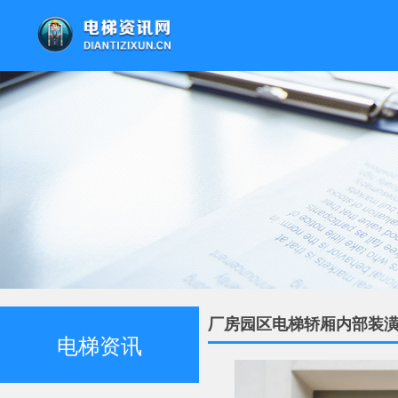
厂房园区电梯轿厢内部装
电梯资讯