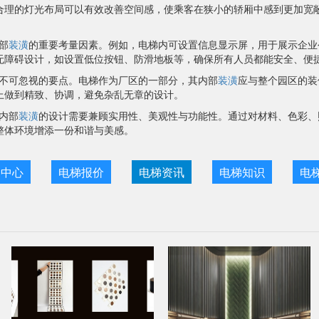
合理的灯光布局可以有效改善空间感，使乘客在狭小的轿厢中感到更加宽
部
装潢
的重要考量因素。例如，电梯内可设置信息显示屏，用于展示企业
无障碍设计，如设置低位按钮、防滑地板等，确保所有人员都能安全、便
不可忽视的要点。电梯作为厂区的一部分，其内部
装潢
应与整个园区的装
上做到精致、协调，避免杂乱无章的设计。
内部
装潢
的设计需要兼顾实用性、美观性与功能性。通过对材料、色彩、
整体环境增添一份和谐与美感。
目中心
电梯报价
电梯资讯
电梯知识
电