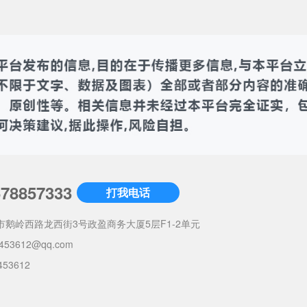
678857333
打我电话
市鹅岭西路龙西街3号政盈商务大厦5层F1-2单元
453612@qq.com
453612