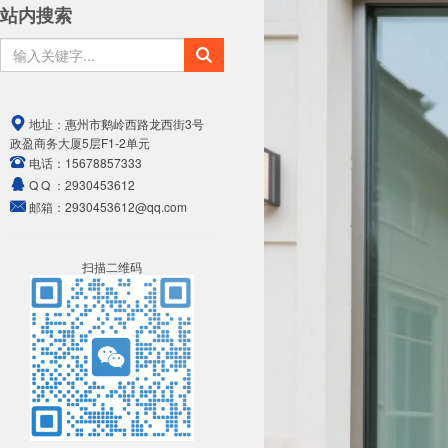
站内搜索
地址：
惠州市鹅岭西路龙西街3号
政盈商务大厦5层F1-2单元
电话：
15678857333
Q Q ：
2930453612
邮箱：
2930453612@qq.com
扫描二维码