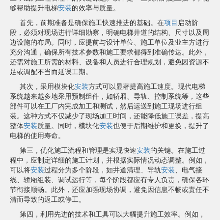
够帮助提升电梯
安装
的效率与质量。
首先，前期准备是确保施工快速推进的基础。在
项目
启动阶
段，必须对现场进行详细勘察，明确电梯井道的结构、尺寸以及周
边设施的布局。同时，应提前与设计单位、施工单位及业主方进行
充分沟通，确保所有技术参数和施工要求都得到准确传达。此外，
还需对施工所需的材料、设备和人员进行合理规划，避免因资源不
足或调配不当而延误工期。
其次，采用模块化
安装
方式可以显著提高施工速度。现代电梯
系统越来越多地采用预制组件，如轿厢、导轨、控制系统等，这些
部件可以在工厂内完成加工和测试，然后运送到施工现场进行组
装。这种方式不仅减少了现场加工时间，还能降低施工误差，提高
整体
安装
质量。同时，模块化
安装
也便于后期维护和更换，提升了
电梯的使用寿命。
第三，优化施工流程和管理是实现快速
安装
的关键。在施工过
程中，应制定详细的施工计划，并根据实际情况动态调整。例如，
可以将
安装
过程分为多个阶段，如井道清理、导轨
安装
、电气接
线、轿厢组装、调试运行等，每个阶段都应有专人负责，确保各环
节衔接顺畅。此外，还应加强现场协调，避免因信息不畅或责任不
清而导致的返工或停工。
第四，利用先进的技术和工具可以大幅提升施工效率。例如，