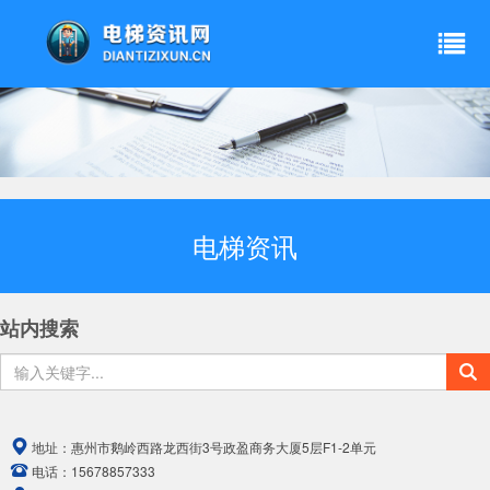
电梯资讯
站内搜索
地址：
惠州市鹅岭西路龙西街3号政盈商务大厦5层F1-2单元
电话：
15678857333