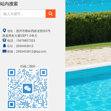
站内搜索
地址：
惠州市鹅岭西路龙西街3号
政盈商务大厦5层F1-2单元
电话：
15678857333
Q Q ：
2930453612
邮箱：
2930453612@qq.com
扫描二维码