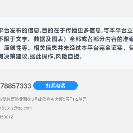
678857333
打我电话
市鹅岭西路龙西街3号政盈商务大厦5层F1-2单元
453612@qq.com
453612