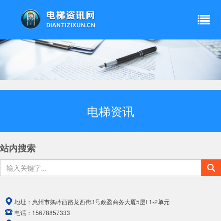
电梯资讯
站内搜索
地址：
惠州市鹅岭西路龙西街3号政盈商务大厦5层F1-2单元
电话：
15678857333