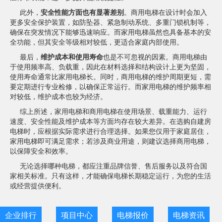
此外，
安全性能方面也有显著差别
。商用电梯在设计时会加入
更多安全保护装置，如防坠器、紧急制动系统、多重门锁机制等，
确保在突发情况下能够迅速响应。而家用电梯虽然也具备基本的安
全功能，但其安全等级相对较低，更适合家庭内部使用。
最后，
维护成本和使用寿命
也是不可忽视的因素。商用电梯由
于使用频率高、负载重，因此在材料选择和结构设计上更为坚固，
使用寿命通常比家用电梯长。同时，商用电梯的维护周期更短，需
要定期进行专业检修，以确保正常运行。而家用电梯的维护频率相
对较低，维护成本也较为经济。
综上所述，家用电梯和商用电梯在使用场景、载重能力、运行
速度、安全性能及维护成本等方面均存在较大差异。在选购自建房
电梯时，应根据实际需求进行合理选择。如果您仅用于家庭居住，
家用电梯即可满足需求；若涉及商业用途，则建议选择商用电梯，
以保障安全和效率。
无论选择哪种电梯，都应注重品牌信誉、售后服务以及符合国
家相关标准。只有这样，才能确保电梯长期稳定运行，为您的生活
或经营提供便利。
企业排行
项目中心
电梯报价
电梯资讯