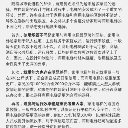
随着城市化进程的加快，自建房逐渐成为越来越多家庭的选
择。在自建房的设计与施工过程中，电梯的安装成为了一个重要的
环节。然而，许多业主对于家用电梯和商用电梯的区别并不清楚，
导致在选购时出现误区。本文将从多个角度分析家用与商用电梯的
不同之处，帮助您更好地做出选择。
首先，
使用场景不同
是家用与商用电梯最显著的区别。家用电
梯通常用于私人住宅，主要服务于家庭成员，运行频率较低，一般
每天使用次数不超过几十次。而商用电梯则多用于写字楼、商场、
酒店等公共场所，运行频繁，日均使用次数可达数百次甚至上千
次。因此，在设计和制造时，商用电梯对结构强度、耐用性以及安
全性提出了更高的要求。
其次，
载重能力也存在明显差异
。家用电梯的额定载重量一般
在630公斤以下，适合家庭成员日常使用，而商用电梯的载重范围
更广，常见的有1000公斤至2000公斤不等，能够满足大型人群或
货物运输的需求。如果您的自建房计划用于商业用途，如开设商铺
或办公室，那么选择商用电梯是更为合理的选择。
再者，
速度与运行效率也是重要考量因素
。家用电梯的速度通
常较慢，一般在0.4米/秒左右，以保证运行平稳性和安全性。而商
用电梯则需要更高的速度，例如1.5米/秒至3米/秒，以便快速疏散
人员或提升物流效率。对于高层建筑而言，商用电梯还可能配备多
层停靠功能，进一步提升使用便捷性。