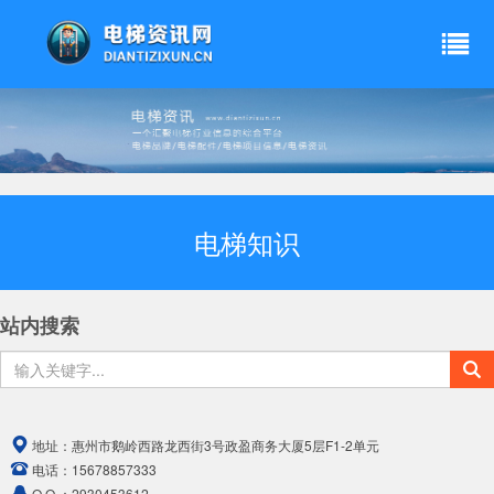
电梯知识
站内搜索
地址：
惠州市鹅岭西路龙西街3号政盈商务大厦5层F1-2单元
电话：
15678857333
Q Q ：
2930453612