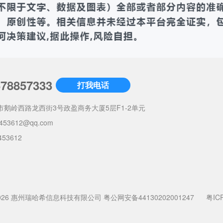
678857333
打我电话
市鹅岭西路龙西街3号政盈商务大厦5层F1-2单元
453612@qq.com
453612
022-2026 惠州瑞哈希信息科技有限公司
粤公网安备44130202001247
粤IC