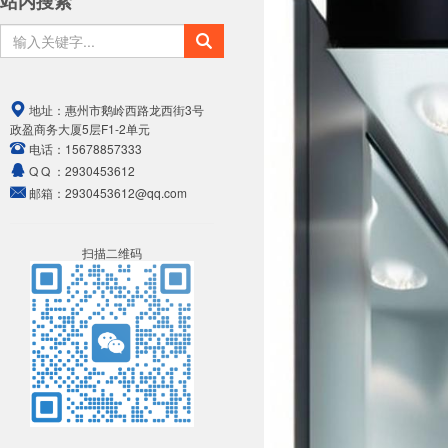
站内搜索
地址：
惠州市鹅岭西路龙西街3号
政盈商务大厦5层F1-2单元
电话：
15678857333
Q Q ：
2930453612
邮箱：
2930453612@qq.com
扫描二维码