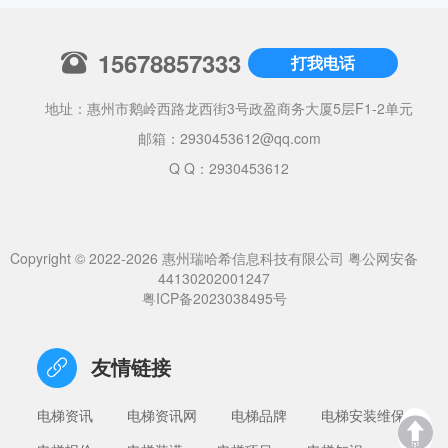
15678857333
打我电话
地址：惠州市鹅岭西路龙西街3号政盈商务大厦5层F1-2单元
邮箱：
2930453612@qq.com
Q Q：2930453612
Copyright © 2022-2026 惠州瑞哈希信息科技有限公司
粤公网安备
44130202001247
粤ICP备2023038495号
友情链接
电梯资讯
电梯资讯网
电梯品牌
电梯安装维保