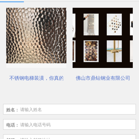
不锈钢电梯装潢，你真的选对了吗？
佛山市鼎钻钢业有限公司，一
姓名：
电话：