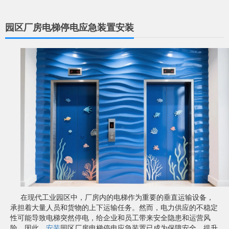
园区厂房电梯停电应急装置安装
在现代工业园区中，厂房内的电梯作为重要的垂直运输设备，
承担着大量人员和货物的上下运输任务。然而，电力供应的不稳定
性可能导致电梯突然停电，给企业和员工带来安全隐患和运营风
险。因此，
安装
园区厂房电梯停电应急装置已成为保障安全、提升