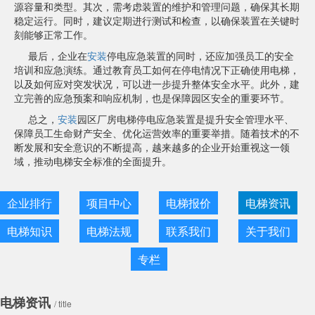
源容量和类型。其次，需考虑装置的维护和管理问题，确保其长期
稳定运行。同时，建议定期进行测试和检查，以确保装置在关键时
刻能够正常工作。
最后，企业在
安装
停电应急装置的同时，还应加强员工的安全
培训和应急演练。通过教育员工如何在停电情况下正确使用电梯，
以及如何应对突发状况，可以进一步提升整体安全水平。此外，建
立完善的应急预案和响应机制，也是保障园区安全的重要环节。
总之，
安装
园区厂房电梯停电应急装置是提升安全管理水平、
保障员工生命财产安全、优化运营效率的重要举措。随着技术的不
断发展和安全意识的不断提高，越来越多的企业开始重视这一领
域，推动电梯安全标准的全面提升。
企业排行
项目中心
电梯报价
电梯资讯
电梯知识
电梯法规
联系我们
关于我们
专栏
电梯资讯
/ title