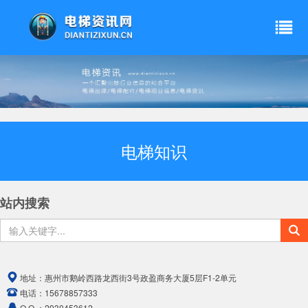
电梯知识
站内搜索
地址：
惠州市鹅岭西路龙西街3号政盈商务大厦5层F1-2单元
电话：
15678857333
Q Q ：
2930453612