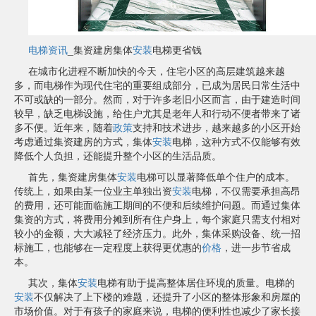
电梯资讯
_集资建房集体
安装
电梯更省钱
在城市化进程不断加快的今天，住宅小区的高层建筑越来越
多，而电梯作为现代住宅的重要组成部分，已成为居民日常生活中
不可或缺的一部分。然而，对于许多老旧小区而言，由于建造时间
较早，缺乏电梯设施，给住户尤其是老年人和行动不便者带来了诸
多不便。近年来，随着
政策
支持和技术进步，越来越多的小区开始
考虑通过集资建房的方式，集体
安装
电梯，这种方式不仅能够有效
降低个人负担，还能提升整个小区的生活品质。
首先，集资建房集体
安装
电梯可以显著降低单个住户的成本。
传统上，如果由某一位业主单独出资
安装
电梯，不仅需要承担高昂
的费用，还可能面临施工期间的不便和后续维护问题。而通过集体
集资的方式，将费用分摊到所有住户身上，每个家庭只需支付相对
较小的金额，大大减轻了经济压力。此外，集体采购设备、统一招
标施工，也能够在一定程度上获得更优惠的
价格
，进一步节省成
本。
其次，集体
安装
电梯有助于提高整体居住环境的质量。电梯的
安装
不仅解决了上下楼的难题，还提升了小区的整体形象和房屋的
市场价值。对于有孩子的家庭来说，电梯的便利性也减少了家长接