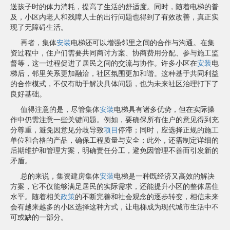
送孩子时的体力消耗，提高了生活的舒适度。同时，随着电梯的普
及，小区内老人和残障人士的出行问题也得到了有效改善，真正实
现了无障碍生活。
再者，集体
安装
电梯还可以增强邻里之间的合作与沟通。在集
资过程中，住户们需要共同商讨方案、协商费用分配、参与施工监
督等，这一过程促进了居民之间的交流与协作。许多小区在
安装
电
梯后，邻里关系更加融洽，社区氛围更加和谐。这种基于共同利益
的合作模式，不仅有助于解决具体问题，也为未来社区治理打下了
良好基础。
值得注意的是，尽管集体
安装
电梯具有诸多优势，但在实际操
作中仍需注意一些关键问题。例如，要确保所有住户的意见得到充
分尊重，避免因意见分歧导致
项目
停滞；同时，应选择正规的施工
单位和合格的产品，确保工程质量与安全；此外，还需制定详细的
后期维护和管理方案，明确责任分工，避免因管理不善而引发新的
矛盾。
总的来说，集资建房集体
安装
电梯是一种既经济又高效的解决
方案，它不仅能够满足居民的实际需求，还能提升小区的整体居住
水平。随着相关
政策
的不断完善和社会观念的逐步转变，相信未来
会有越来越多的小区选择这种方式，让电梯成为现代城市生活中不
可或缺的一部分。