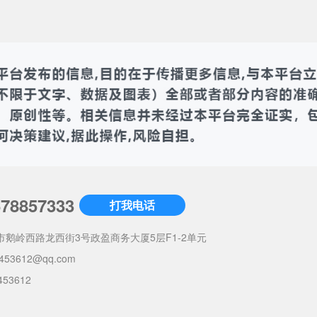
678857333
打我电话
市鹅岭西路龙西街3号政盈商务大厦5层F1-2单元
453612@qq.com
453612