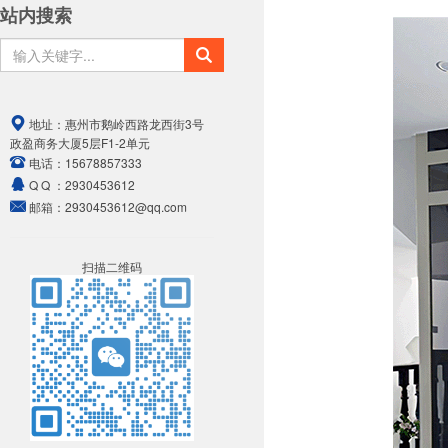
站内搜索
地址：
惠州市鹅岭西路龙西街3号
政盈商务大厦5层F1-2单元
电话：
15678857333
Q Q ：
2930453612
邮箱：
2930453612@qq.com
扫描二维码