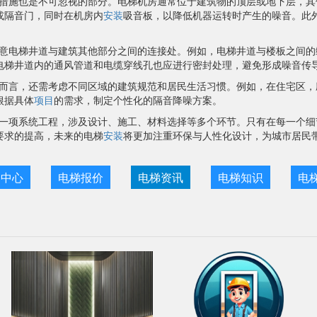
措施也是不可忽视的部分。电梯机房通常位于建筑物的顶层或地下层，其
或隔音门，同时在机房内
安装
吸音板，以降低机器运转时产生的噪音。此
意电梯井道与建筑其他部分之间的连接处。例如，电梯井道与楼板之间的
电梯井道内的通风管道和电缆穿线孔也应进行密封处理，避免形成噪音传导
而言，还需考虑不同区域的建筑规范和居民生活习惯。例如，在住宅区，
根据具体
项目
的需求，制定个性化的隔音降噪方案。
一项系统工程，涉及设计、施工、材料选择等多个环节。只有在每一个细
要求的提高，未来的电梯
安装
将更加注重环保与人性化设计，为城市居民
目中心
电梯报价
电梯资讯
电梯知识
电