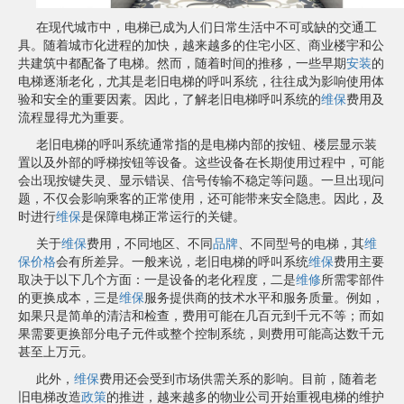
在现代城市中，电梯已成为人们日常生活中不可或缺的交通工
具。随着城市化进程的加快，越来越多的住宅小区、商业楼宇和公
共建筑中都配备了电梯。然而，随着时间的推移，一些早期
安装
的
电梯逐渐老化，尤其是老旧电梯的呼叫系统，往往成为影响使用体
验和安全的重要因素。因此，了解老旧电梯呼叫系统的
维保
费用及
流程显得尤为重要。
老旧电梯的呼叫系统通常指的是电梯内部的按钮、楼层显示装
置以及外部的呼梯按钮等设备。这些设备在长期使用过程中，可能
会出现按键失灵、显示错误、信号传输不稳定等问题。一旦出现问
题，不仅会影响乘客的正常使用，还可能带来安全隐患。因此，及
时进行
维保
是保障电梯正常运行的关键。
关于
维保
费用，不同地区、不同
品牌
、不同型号的电梯，其
维
保
价格
会有所差异。一般来说，老旧电梯的呼叫系统
维保
费用主要
取决于以下几个方面：一是设备的老化程度，二是
维修
所需零部件
的更换成本，三是
维保
服务提供商的技术水平和服务质量。例如，
如果只是简单的清洁和检查，费用可能在几百元到千元不等；而如
果需要更换部分电子元件或整个控制系统，则费用可能高达数千元
甚至上万元。
此外，
维保
费用还会受到市场供需关系的影响。目前，随着老
旧电梯改造
政策
的推进，越来越多的物业公司开始重视电梯的维护