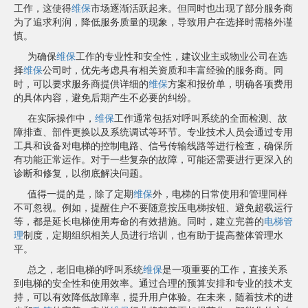
工作，这使得
维保
市场逐渐活跃起来。但同时也出现了部分服务商
为了追求利润，降低服务质量的现象，导致用户在选择时需格外谨
慎。
为确保
维保
工作的专业性和安全性，建议业主或物业公司在选
择
维保
公司时，优先考虑具有相关资质和丰富经验的服务商。同
时，可以要求服务商提供详细的
维保
方案和报价单，明确各项费用
的具体内容，避免后期产生不必要的纠纷。
在实际操作中，
维保
工作通常包括对呼叫系统的全面检测、故
障排查、部件更换以及系统调试等环节。专业技术人员会通过专用
工具和设备对电梯的控制电路、信号传输线路等进行检查，确保所
有功能正常运作。对于一些复杂的故障，可能还需要进行更深入的
诊断和修复，以彻底解决问题。
值得一提的是，除了定期
维保
外，电梯的日常使用和管理同样
不可忽视。例如，提醒住户不要随意按压电梯按钮、避免超载运行
等，都是延长电梯使用寿命的有效措施。同时，建立完善的
电梯管
理
制度，定期组织相关人员进行培训，也有助于提高整体管理水
平。
总之，老旧电梯的呼叫系统
维保
是一项重要的工作，直接关系
到电梯的安全性和使用效率。通过合理的预算安排和专业的技术支
持，可以有效降低故障率，提升用户体验。在未来，随着技术的进