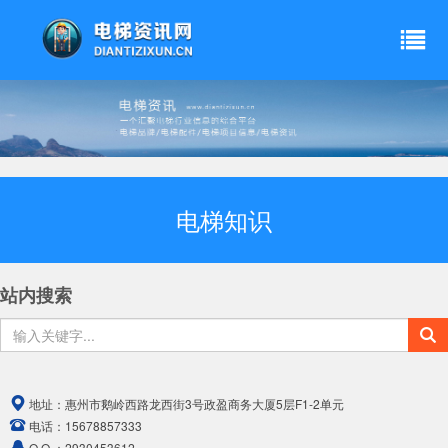
电梯知识
站内搜索
地址：
惠州市鹅岭西路龙西街3号政盈商务大厦5层F1-2单元
电话：
15678857333
Q Q ：
2930453612