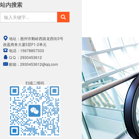
站内搜索
地址：
惠州市鹅岭西路龙西街3号
政盈商务大厦5层F1-2单元
电话：
15678857333
Q Q ：
2930453612
邮箱：
2930453612@qq.com
扫描二维码