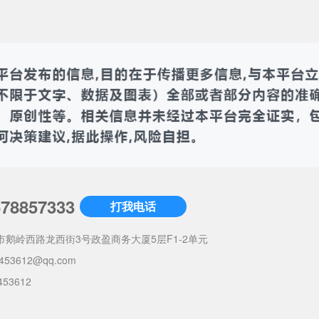
678857333
打我电话
市鹅岭西路龙西街3号政盈商务大厦5层F1-2单元
453612@qq.com
453612