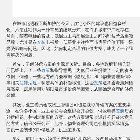
在城市化进程不断加快的今天，住宅小区的建设也日益多样
化。六层住宅作为一种常见的建筑形式，在许多城市中广泛存在。
然而，随着电梯的普及，低层业主与高层业主之间的利益矛盾逐渐
显现，尤其是在
安装
电梯后，低层业主往往面临房屋价值下降、采
光受影响等问题。因此，如何制定合理的补偿方案，成为了一个亟
需解决的问题。
首先，了解补偿方案的来源是关键。目前，各地政府和相关部
门已经出台了一些
政策
和指导意见，为低层业主提供了一定的参考
依据。例如，一些地方政府会根据《物权法》和《物业管理条例》
等相关
法律法规
，制定具体的补偿标准。这些
政策
通常会考虑到楼
层高度、房屋使用功能以及市场价值等因素，从而确定合理的补偿
金额。
其次，业主委员会或物业管理公司也是获取补偿方案的重要渠
道。在许多小区，业主委员会会组织召开会议，讨论电梯
安装
后的
补偿问题，并制定相应的方案。这些方案通常会通过公开征求意见
的方式，确保公平公正。此外，物业管理公司也会根据实际情况，
提供一些初步的补偿建议，供业主参考。
另外，可以向专业的房地产评估机构咨询。这些机构拥有丰富