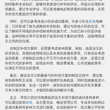
的经验和专业知识，能够对房屋进行科学的评估，并提出合理的补
偿建议。通过专业评估，可以更准确地反映房屋的实际价值，从而
为补偿方案提供可靠的依据。
同时，还可以参考其他小区的成功案例。许多小区在
安装
电梯
后，已经形成了较为成熟的补偿机制。通过与其他小区的交流，可
以了解到不同地区的补偿标准和实施方式，为自己的小区提供借
鉴。这种经验分享不仅有助于提高补偿方案的合理性，还能增强业
主之间的信任感。
在制定补偿方案时，还需要考虑多种因素。例如，低层业主的
经济状况、房屋的使用情况以及未来的发展前景等。只有综合考虑
这些因素，才能制定出既公平又可行的补偿方案。此外，还需注意
补偿方式的多样性，如现金补偿、物业费减免、公共设施改善等，
以满足不同业主的需求。
最后，建议业主们积极参与到补偿方案的制定过程中。通过集
体协商和民主决策，可以更好地维护自身权益，同时也能够促进小
区的和谐发展。在这一过程中，保持良好的沟通和合作至关重要，
只有大家共同努力，才能找到最佳的解决方案。
总之，寻找六层住宅电梯低层业主补偿方案的途径多种多样，
可以通过政府
政策
、业主委员会、物业管理公司、专业评估机构以
及成功案例等多种方式进行探索。在实际操作中，应注重公平性和