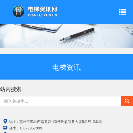
电梯资讯
站内搜索
地址：
惠州市鹅岭西路龙西街3号政盈商务大厦5层F1-2单元
电话：
15678857333