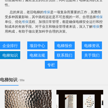
性。
总的来说，老旧电梯的
维保
是一项复杂而重要的工作，其费用
受多种因素影响，其中路程远近是不可忽视的一环。合理选择
维保
单位、优化
维保
流程、加强日常管理，都是确保电梯安全运行和控
制成本的有效手段。对于业主和物业管理者来说，深入了解
维保
费
用构成，有助于做出更加科学合理的决策。
企业排行
项目中心
电梯报价
电梯资讯
电梯知识
电梯法规
联系我们
关于我们
专栏
电梯知识
/ title