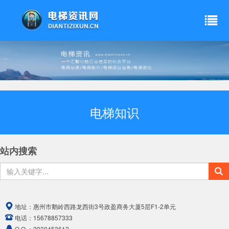
电梯知识
站内搜索
地址：
惠州市鹅岭西路龙西街3号政盈商务大厦5层F1-2单元
电话：
15678857333
Q Q ：
2930453612