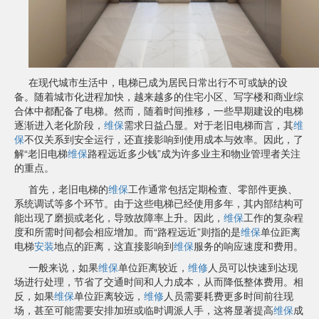
在现代城市生活中，电梯已成为居民日常出行不可或缺的设
备。随着城市化进程加快，越来越多的住宅小区、写字楼和商业综
合体中都配备了电梯。然而，随着时间推移，一些早期建设的电梯
逐渐进入老化阶段，
维保
需求日益凸显。对于老旧电梯而言，其
维
保
不仅关系到安全运行，还直接影响到使用成本与效率。因此，了
解“老旧电梯
维保
路程远近多少钱”成为许多业主和物业管理者关注
的重点。
首先，老旧电梯的
维保
工作通常包括定期检查、零部件更换、
系统调试等多个环节。由于这些电梯已经使用多年，其内部结构可
能出现了磨损或老化，导致故障率上升。因此，
维保
工作的复杂程
度和所需时间都会相应增加。而“路程远近”则指的是
维保
单位距离
电梯
安装
地点的距离，这直接影响到
维保
服务的响应速度和费用。
一般来说，如果
维保
单位距离较近，
维修
人员可以快速到达现
场进行处理，节省了交通时间和人力成本，从而降低整体费用。相
反，如果
维保
单位距离较远，
维修
人员需要耗费更多时间前往现
场，甚至可能需要安排加班或临时调派人手，这将显著提高
维保
成