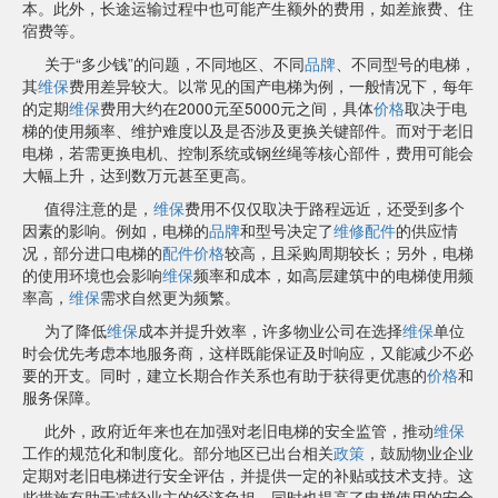
本。此外，长途运输过程中也可能产生额外的费用，如差旅费、住
宿费等。
关于“多少钱”的问题，不同地区、不同
品牌
、不同型号的电梯，
其
维保
费用差异较大。以常见的国产电梯为例，一般情况下，每年
的定期
维保
费用大约在2000元至5000元之间，具体
价格
取决于电
梯的使用频率、维护难度以及是否涉及更换关键部件。而对于老旧
电梯，若需更换电机、控制系统或钢丝绳等核心部件，费用可能会
大幅上升，达到数万元甚至更高。
值得注意的是，
维保
费用不仅仅取决于路程远近，还受到多个
因素的影响。例如，电梯的
品牌
和型号决定了
维修
配件
的供应情
况，部分进口电梯的
配件
价格
较高，且采购周期较长；另外，电梯
的使用环境也会影响
维保
频率和成本，如高层建筑中的电梯使用频
率高，
维保
需求自然更为频繁。
为了降低
维保
成本并提升效率，许多物业公司在选择
维保
单位
时会优先考虑本地服务商，这样既能保证及时响应，又能减少不必
要的开支。同时，建立长期合作关系也有助于获得更优惠的
价格
和
服务保障。
此外，政府近年来也在加强对老旧电梯的安全监管，推动
维保
工作的规范化和制度化。部分地区已出台相关
政策
，鼓励物业企业
定期对老旧电梯进行安全评估，并提供一定的补贴或技术支持。这
些措施有助于减轻业主的经济负担，同时也提高了电梯使用的安全