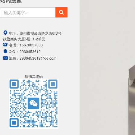
站内搜索
地址：
惠州市鹅岭西路龙西街3号
政盈商务大厦5层F1-2单元
电话：
15678857333
Q Q ：
2930453612
邮箱：
2930453612@qq.com
扫描二维码