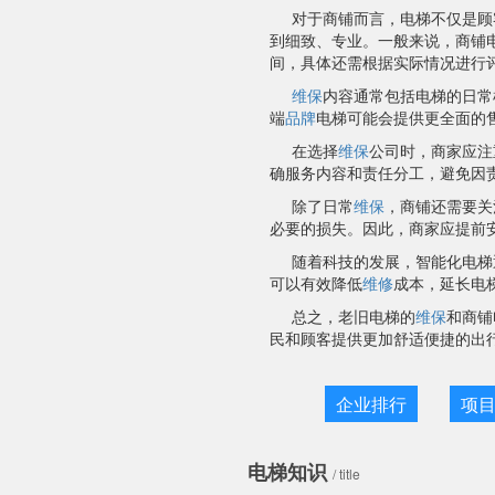
对于商铺而言，电梯不仅是顾
到细致、专业。一般来说，商铺
间，具体还需根据实际情况进行
维保
内容通常包括电梯的日常
端
品牌
电梯可能会提供更全面的
在选择
维保
公司时，商家应注
确服务内容和责任分工，避免因
除了日常
维保
，商铺还需要关
必要的损失。因此，商家应提前
随着科技的发展，智能化电梯
可以有效降低
维修
成本，延长电
总之，老旧电梯的
维保
和商铺
民和顾客提供更加舒适便捷的出
企业排行
项
电梯知识
/ title