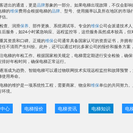
客进出的通道，更是
品牌
形象的一部分。如果电梯出现故障，不仅会影响
电梯的
维保
费用会根据电梯的
品牌
、型号、使用频率以及所在地区的市场
评估。
检查、润滑
保养
、部件更换、系统调试等。专业的
维保
公司会派遣技术人
售后服务，如24小时紧急响应、远程监控等，这些服务虽然成本较高，但
重其资质和口碑。正规的
维保
公司通常具备国家认可的资质证书，并拥有
责任不清而产生纠纷。此外，还可以通过对比多家公司的报价和服务方案
注电梯的年检工作。根据国家相关规定，电梯需定期进行安全检验，确保
安排好年检时间，确保电梯正常运行。
逐渐成为趋势。智能电梯可以通过物联网技术实现远程监控和故障预警，
梯使用寿命。
电梯的维护是一项系统性工程，需要商家、物业和
维保
单位的共同努力。
行环境。
目中心
电梯报价
电梯资讯
电梯知识
电