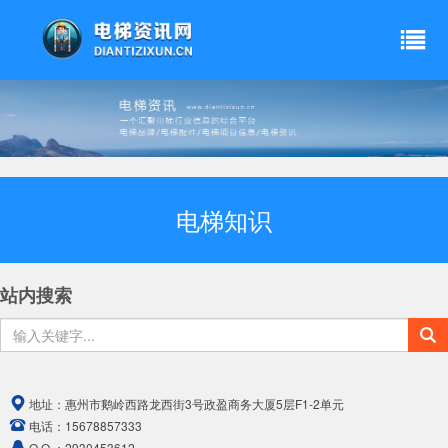
电梯知识
站内搜索
地址：
惠州市鹅岭西路龙西街3号政盈商务大厦5层F1-2单元
电话：
15678857333
Q Q ：
2930453612