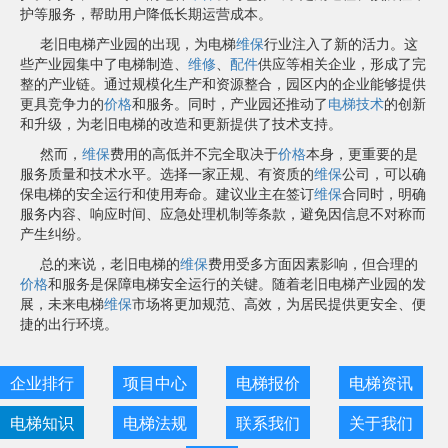
护等服务，帮助用户降低长期运营成本。
老旧电梯产业园的出现，为电梯
维保
行业注入了新的活力。这
些产业园集中了电梯制造、
维修
、
配件
供应等相关企业，形成了完
整的产业链。通过规模化生产和资源整合，园区内的企业能够提供
更具竞争力的
价格
和服务。同时，产业园还推动了
电梯技术
的创新
和升级，为老旧电梯的改造和更新提供了技术支持。
然而，
维保
费用的高低并不完全取决于
价格
本身，更重要的是
服务质量和技术水平。选择一家正规、有资质的
维保
公司，可以确
保电梯的安全运行和使用寿命。建议业主在签订
维保
合同时，明确
服务内容、响应时间、应急处理机制等条款，避免因信息不对称而
产生纠纷。
总的来说，老旧电梯的
维保
费用受多方面因素影响，但合理的
价格
和服务是保障电梯安全运行的关键。随着老旧电梯产业园的发
展，未来电梯
维保
市场将更加规范、高效，为居民提供更安全、便
捷的出行环境。
企业排行
项目中心
电梯报价
电梯资讯
电梯知识
电梯法规
联系我们
关于我们