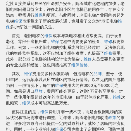
定性直接关系到居民的生命财产安全。随着城市化进程的加快，老
旧电梯问题日益突出，许多老旧小区的电梯已使用多年，存在安全
隐患，亟需进行
维保
和更新。与此同时，老旧电梯产业园的兴起为
电梯
维保
市场带来了新的发展机遇，也引发了公众对“老旧电梯
维
保
多少钱”这一问题的关注。
首先，老旧电梯的
维保
成本与新电梯相比通常更高。由于设备
老化、零部件磨损严重，
维保
过程中需要更多的检查、
维修
和更换
工作。例如，一些老旧电梯的控制系统可能已经过时，无法兼容现
代的智能监控系统，这不仅增加了维护难度，也提高了
维修
费用。
此外，部分老旧电梯的结构设计较为复杂，
维修
人员需要具备更高
的专业技能和经验，这也间接推高了
维保
价格
。
其次，
维保
费用受多种因素影响，包括电梯的
品牌
、型号、使
用年限、运行频率以及所在地区的市场行情等。以常见的国产电梯
为例，一般情况下，每年的
维保
费用大约在3000元至8000元之
间。如果是进口
品牌
，费用可能会更高，达到1万元甚至更多。对
于一些使用年限超过20年的老旧电梯，由于部件老化严重，
维修
次
数频繁，
维保
成本可能高达数万元。
值得注意的是，
维保
费用并非一成不变，而是会根据电梯的实
际状况和市场需求进行调整。近年来，随着老旧电梯改造
政策
的推
进，许多地方政府开始提供一定的财政补贴，减轻了居民的经济负
担。同时，一些专业的电梯
维保
公司也推出了定期巡检、预防性维