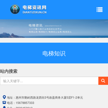
电梯知识
站内搜索
地址：
惠州市鹅岭西路龙西街3号政盈商务大厦5层F1-2单元
电话：
15678857333
Q Q ：
2930453612