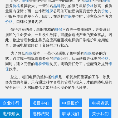
此外，
维保
费用还受到市场竞争的影响。不同
品牌
的电梯
维保
服务
价格
差异较大，一些知名
品牌
提供的服务虽然
价格
较高，但质
量更有保障；而一些小型
维保
公司则可能提供更具竞争力的
价格
，
但服务质量参差不齐。因此，在选择
维保
单位时，业主应综合考虑
价格
、口碑和服务内容。
值得注意的是，老旧电梯的
维保
不仅关乎费用问题，更关系到
居民的生命安全。一旦发生故障，可能会造成严重的安全事故。因
此，物业管理和业主委员会应高度重视电梯的日常维护和定期检
查，确保电梯始终处于良好的运行状态。
为了降低
维保
成本，一些小区采取了集中采购
维保
服务的方
式，通过统一招标选择专业的
维保
公司，从而获得更优惠的
价格
。
同时，建立完善的
电梯管理
制度，明确责任分工，也能有效提升
维
保
效率。
总之，老旧电梯的整栋楼
维保
是一项复杂而重要的工作，涉及
多方面的考量。只有通过科学合理的管理与投入，才能保障电梯的
安全运行，为居民提供更加舒适和安心的生活环境。
企业排行
项目中心
电梯报价
电梯资讯
电梯知识
电梯法规
联系我们
关于我们