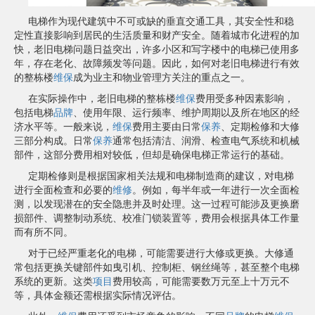
电梯作为现代建筑中不可或缺的垂直交通工具，其安全性和稳
定性直接影响到居民的生活质量和财产安全。随着城市化进程的加
快，老旧电梯问题日益突出，许多小区和写字楼中的电梯已使用多
年，存在老化、故障频发等问题。因此，如何对老旧电梯进行有效
的整栋楼
维保
成为业主和物业管理方关注的重点之一。
在实际操作中，老旧电梯的整栋楼
维保
费用受多种因素影响，
包括电梯
品牌
、使用年限、运行频率、维护周期以及所在地区的经
济水平等。一般来说，
维保
费用主要由日常
保养
、定期检修和大修
三部分构成。日常
保养
通常包括清洁、润滑、检查电气系统和机械
部件，这部分费用相对较低，但却是确保电梯正常运行的基础。
定期检修则是根据国家相关法规和电梯制造商的建议，对电梯
进行全面检查和必要的
维修
。例如，每半年或一年进行一次全面检
测，以发现潜在的安全隐患并及时处理。这一过程可能涉及更换磨
损部件、调整制动系统、校准门锁装置等，费用会根据具体工作量
而有所不同。
对于已经严重老化的电梯，可能需要进行大修或更换。大修通
常包括更换关键部件如曳引机、控制柜、钢丝绳等，甚至整个电梯
系统的更新。这类
项目
费用较高，可能需要数万元至上十万元不
等，具体金额还需根据实际情况评估。