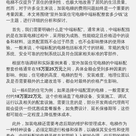
电梯不仅提升了居住的便利性，也极大地改善了居民的生活质量。
然而，对于许多业主来说，加装电梯的费用问题始终是一个重要的
考量因素。本文将围绕“室外加装住宅电梯中端标配整套多少钱”这
一主题，进行详细的分析和探讨。
首先，我们需要明确什么是“中端标配”。通常来说，中端标配指
的是在加装电梯过程中，采用较为成熟、性能稳定且价格适中的设
备和材料。这类配置既不会过于昂贵，也不会影响整体的使用体
验。一般来说，中端标配的电梯包括标准尺寸的轿厢、常规的曳引
系统、安全可靠的控制系统以及符合国家相关标准的零部件。
根据市场调研和实际案例来看，室外加装住宅电梯的中端标配
整套价格通常在
15万至25万元
之间，具体金额会受到多种因素的
影响。例如，住宅楼的高度、电梯的型号、安装难度、地理位置以
及是否需要额外的土建改造等，都会对最终的价格产生影响。
以一栋6层的住宅为例，如果选择中端配置的电梯，一般需要支
付约
18万至22万元
。这个价格涵盖了电梯设备、安装施工、调试
运行以及相关的配套设施。需要注意的是，部分开发商或代理商可
能会提供一些优惠或套餐服务，如免费设计、延长保修期等，这些
都可能在一定程度上降低整体成本。
此外，加装电梯还需要考虑后期的维护和管理成本。电梯作为
一种特种设备，必须定期进行检修和保养，以确保其安全性和使用
寿命。中端标配的电梯虽然在初期投入上相对合理，但后期的维护