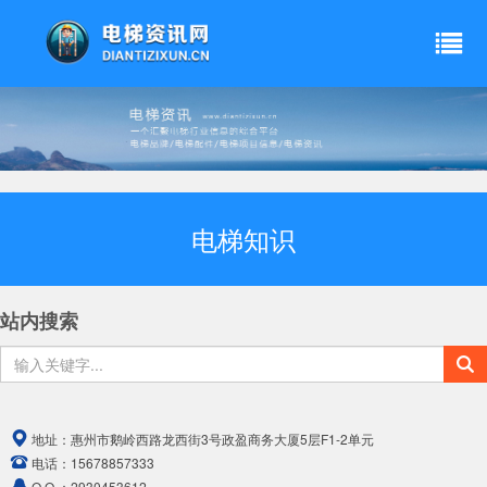
电梯知识
站内搜索
地址：
惠州市鹅岭西路龙西街3号政盈商务大厦5层F1-2单元
电话：
15678857333
Q Q ：
2930453612