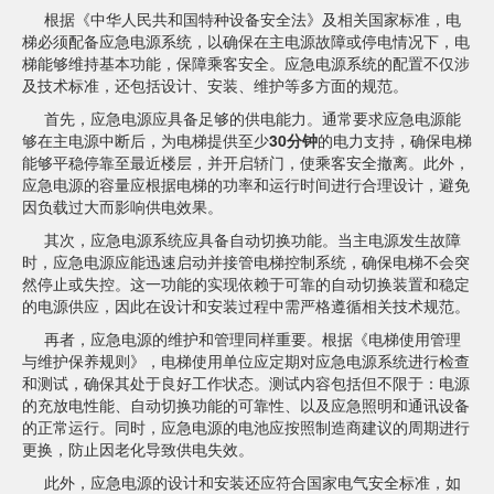
根据《中华人民共和国特种设备安全法》及相关国家标准，电
梯必须配备应急电源系统，以确保在主电源故障或停电情况下，电
梯能够维持基本功能，保障乘客安全。应急电源系统的配置不仅涉
及技术标准，还包括设计、安装、维护等多方面的规范。
首先，应急电源应具备足够的供电能力。通常要求应急电源能
够在主电源中断后，为电梯提供至少
30分钟
的电力支持，确保电梯
能够平稳停靠至最近楼层，并开启轿门，使乘客安全撤离。此外，
应急电源的容量应根据电梯的功率和运行时间进行合理设计，避免
因负载过大而影响供电效果。
其次，应急电源系统应具备自动切换功能。当主电源发生故障
时，应急电源应能迅速启动并接管电梯控制系统，确保电梯不会突
然停止或失控。这一功能的实现依赖于可靠的自动切换装置和稳定
的电源供应，因此在设计和安装过程中需严格遵循相关技术规范。
再者，应急电源的维护和管理同样重要。根据《电梯使用管理
与维护保养规则》，电梯使用单位应定期对应急电源系统进行检查
和测试，确保其处于良好工作状态。测试内容包括但不限于：电源
的充放电性能、自动切换功能的可靠性、以及应急照明和通讯设备
的正常运行。同时，应急电源的电池应按照制造商建议的周期进行
更换，防止因老化导致供电失效。
此外，应急电源的设计和安装还应符合国家电气安全标准，如