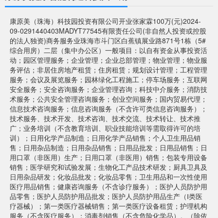
康原美（珠海）科技园投资有限公司开业张家霖100万(元)2024-
09-0291440403MADYT77545有限责任公司(非自然人投资或控股
的法人独资)商务服务业珠海市斗门区白蕉镇展业路871号1栋（5#
综合用房）二层（集中办公区）一般项目：以自有资金从事投资活
动；园区管理服务；企业管理；企业总部管理；物业管理；物业服
务评估；非居住房地产租赁；住房租赁；规划设计管理；工程管理
服务；会议及展览服务；园林绿化工程施工；停车场服务；互联网
安全服务；安全咨询服务；企业管理咨询；科技中介服务；消防技
术服务；公共安全管理咨询服务；创业空间服务；国内贸易代理；
信息技术咨询服务；信息咨询服务（不含许可类信息咨询服务）；
技术服务、技术开发、技术咨询、技术交流、技术转让、技术推
广；业务培训（不含教育培训、职业技能培训等需取得许可的培
训）；日用化学产品制造；日用化学产品销售；个人卫生用品销
售；日用杂品制造；日用杂品销售；日用品批发；日用品销售；日
用口罩（非医用）生产；日用口罩（非医用）销售；包装专用设备
销售；医学研究和试验发展；生物化工产品技术研发；厨具卫具及
日用杂品研发；化妆品批发；化妆品零售；卫生用品和一次性使用
医疗用品销售；健康咨询服务（不含诊疗服务）；医护人员防护用
品零售；医护人员防护用品批发；医护人员防护用品生产（Ⅰ类医
疗器械）；第一类医疗器械销售；第一类医疗设备租赁；护理机构
服务（不含医疗服务）；消毒剂销售（不含危险化学品）。（除依