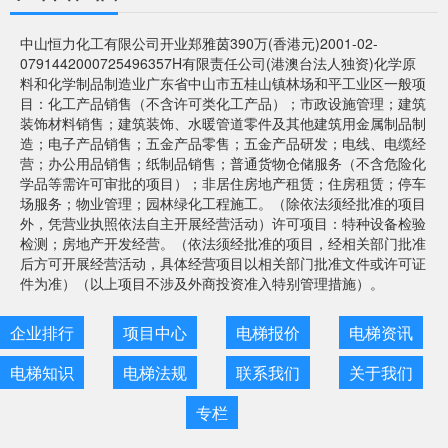
中山恒力化工有限公司开业郑雅茵390万(香港元)2001-02-
0791442000725496357H有限责任公司(港澳台法人独资)化学原
料和化学制品制造业广东省中山市五桂山镇林场和平工业区一般项
目：化工产品销售（不含许可类化工产品）；市政设施管理；建筑
装饰材料销售；建筑装饰、水暖管道零件及其他建筑用金属制品制
造；电子产品销售；五金产品零售；五金产品研发；电线、电缆经
营；办公用品销售；纸制品销售；普通货物仓储服务（不含危险化
学品等需许可审批的项目）；非居住房地产租赁；住房租赁；停车
场服务；物业管理；园林绿化工程施工。（除依法须经批准的项目
外，凭营业执照依法自主开展经营活动）许可项目：特种设备检验
检测；房地产开发经营。（依法须经批准的项目，经相关部门批准
后方可开展经营活动，具体经营项目以相关部门批准文件或许可证
件为准）（以上项目不涉及外商投资准入特别管理措施）。
企业排行
项目中心
电梯报价
电梯资讯
电梯知识
电梯法规
联系我们
关于我们
专栏