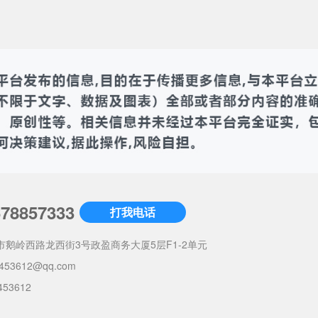
678857333
打我电话
市鹅岭西路龙西街3号政盈商务大厦5层F1-2单元
453612@qq.com
453612