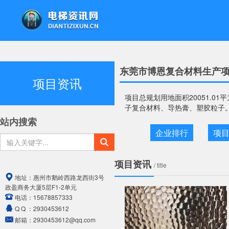
东莞市博恩复合材料生产项
项目资讯
项目总规划用地面积20051.
子复合材料、导热膏、塑胶粒子。
站内搜索
企业排行
项
项目资讯
/ title
地址：
惠州市鹅岭西路龙西街3号
政盈商务大厦5层F1-2单元
电话：
15678857333
Q Q ：
2930453612
邮箱：
2930453612@qq.com